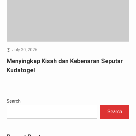
July 30, 2026
Menyingkap Kisah dan Kebenaran Seputar
Kudatogel
Search
Search