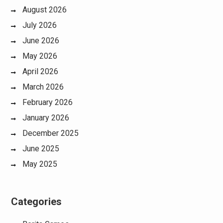
August 2026
July 2026
June 2026
May 2026
April 2026
March 2026
February 2026
January 2026
December 2025
June 2025
May 2025
Categories