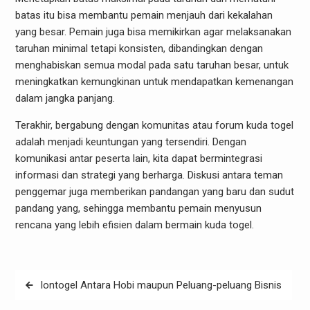
batas itu bisa membantu pemain menjauh dari kekalahan
yang besar. Pemain juga bisa memikirkan agar melaksanakan
taruhan minimal tetapi konsisten, dibandingkan dengan
menghabiskan semua modal pada satu taruhan besar, untuk
meningkatkan kemungkinan untuk mendapatkan kemenangan
dalam jangka panjang.
Terakhir, bergabung dengan komunitas atau forum kuda togel
adalah menjadi keuntungan yang tersendiri. Dengan
komunikasi antar peserta lain, kita dapat bermintegrasi
informasi dan strategi yang berharga. Diskusi antara teman
penggemar juga memberikan pandangan yang baru dan sudut
pandang yang, sehingga membantu pemain menyusun
rencana yang lebih efisien dalam bermain kuda togel.
Post
Iontogel Antara Hobi maupun Peluang-peluang Bisnis
navigation