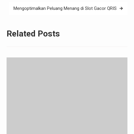
Mengoptimalkan Peluang Menang di Slot Gacor QRIS
Related Posts