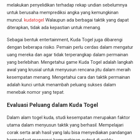
melakukan penyelidikan terhadap rekap undian sebelumnya
untuk berusaha memprediksi angka yang kemungkinan
muncul.
kudatogel
Walaupun ada berbagai taktik yang dapat
diterapkan, tidak ada kepastian untuk menang.
Sebagai bentuk entertainment, Kuda Togel juga dibarengi
dengan beberapa risiko. Pemain perlu cerdas dalam mengatur
uang mereka dan agar tidak terperangkap dalam permainan
yang berlebihan. Mengetahui game Kuda Togel adalah langkah
awal yang krusial untuk menyusun rencana jitu dalam meraih
kesempatan menang. Mengetahui cara dan taktik permainan
adalah kunci untuk menambah peluang sukses dalam
menebak nomor yang tepat.
Evaluasi Peluang dalam Kuda Togel
Dalam alam togel kuda, studi kesempatan merupakan faktor
utama dalam menyusun taktik yang berhasil. Mempelajari
corak serta arah hasil yang lalu bisa menyediakan pandangan