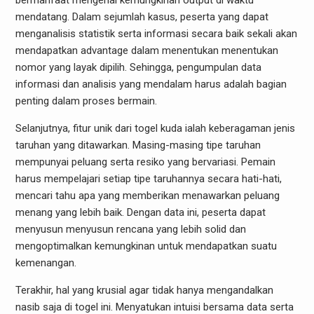
bermanfaat mengenai kemungkinan output di waktu
mendatang. Dalam sejumlah kasus, peserta yang dapat
menganalisis statistik serta informasi secara baik sekali akan
mendapatkan advantage dalam menentukan menentukan
nomor yang layak dipilih. Sehingga, pengumpulan data
informasi dan analisis yang mendalam harus adalah bagian
penting dalam proses bermain.
Selanjutnya, fitur unik dari togel kuda ialah keberagaman jenis
taruhan yang ditawarkan. Masing-masing tipe taruhan
mempunyai peluang serta resiko yang bervariasi. Pemain
harus mempelajari setiap tipe taruhannya secara hati-hati,
mencari tahu apa yang memberikan menawarkan peluang
menang yang lebih baik. Dengan data ini, peserta dapat
menyusun menyusun rencana yang lebih solid dan
mengoptimalkan kemungkinan untuk mendapatkan suatu
kemenangan.
Terakhir, hal yang krusial agar tidak hanya mengandalkan
nasib saja di togel ini. Menyatukan intuisi bersama data serta