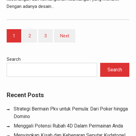
Dengan adanya desain…
Posts
1
2
3
Next
pagination
Search
Search
Recent Posts
Strategi Bermain Pkv untuk Pemula: Dari Poker hingga
Domino
Menggali Potensi Rubah 4D Dalam Permainan Anda
Menyingkap Kisah dan Kebenaran Seputar Kudatogel