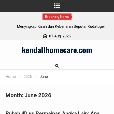
Breaking News
Menyingkap Kisah dan Kebenaran Seputar Kudatogel
07 Aug, 2026
Skip
kendallhomecare.com
to
content
Home
2026
June
Month:
June 2026
Rubah 4D vs Permainan Angka Lain: Apa