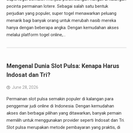
pecinta permainan lotere. Sebagai salah satu bentuk
perjudian yang populer, super togel menawarkan peluang
menarik bagi banyak orang untuk merubah nasib mereka
hanya dengan beberapa angka. Dengan kemudahan akses
melalui platform togel online,…
Mengenal Dunia Slot Pulsa: Kenapa Harus
Indosat dan Tri?
June 28, 2026
Permainan slot pulsa semakin populer di kalangan para
penggemar judi online di Indonesia. Dengan kemudahan
akses dan berbagai pilihan yang ditawarkan, banyak pemain
memilih untuk menggunakan provider seperti Indosat dan Tri.
Slot pulsa merupakan metode pembayaran yang praktis, di