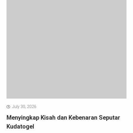
July 30, 2026
Menyingkap Kisah dan Kebenaran Seputar
Kudatogel