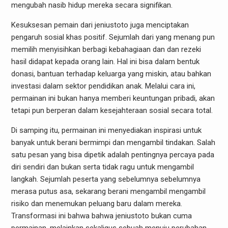
mengubah nasib hidup mereka secara signifikan.
Kesuksesan pemain dari jeniustoto juga menciptakan
pengaruh sosial khas positif. Sejumlah dari yang menang pun
memilih menyisihkan berbagi kebahagiaan dan dan rezeki
hasil didapat kepada orang lain. Hal ini bisa dalam bentuk
donasi, bantuan terhadap keluarga yang miskin, atau bahkan
investasi dalam sektor pendidikan anak. Melalui cara ini,
permainan ini bukan hanya memberi keuntungan pribadi, akan
tetapi pun berperan dalam kesejahteraan sosial secara total.
Di samping itu, permainan ini menyediakan inspirasi untuk
banyak untuk berani bermimpi dan mengambil tindakan. Salah
satu pesan yang bisa dipetik adalah pentingnya percaya pada
diri sendiri dan bukan serta tidak ragu untuk mengambil
langkah. Sejumlah peserta yang sebelumnya sebelumnya
merasa putus asa, sekarang berani mengambil mengambil
risiko dan menemukan peluang baru dalam mereka.
Transformasi ini bahwa bahwa jeniustoto bukan cuma