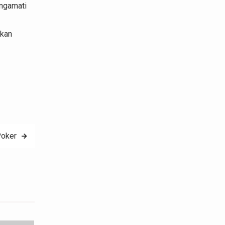
engamati
tkan
Poker