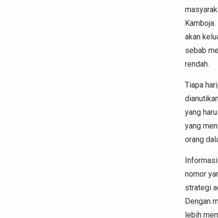
masyaraka
Kamboja.
akan kelu
sebab mem
rendah.
Tiapa har
dianutika
yang haru
yang meny
orang dal
Informasi
nomor yan
strategi 
Dengan me
lebih mem