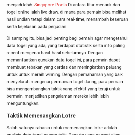
menjadi lebih.
Singapore Pools
Di antara fitur menarik dari
togel online ialah live draw, di mana para pemain bisa melihat
hasil undian tetapi dalam cara real-time, menambah keseruan
serta kejelasan pada perjudian.
Di samping itu, bisa jadi penting bagi pemain agar mengetahui
data togel yang ada, yang terdapat statistik serta info paling
recent mengenai hasil-hasil sebelumnya. Dengan
memanfaatkan gunakan data togel ini, para pemain dapat
membuat tebakan yang cerdas dan meningkatkan peluang
untuk untuk meraih winning. Dengan pemahaman yang baik
menyeluruh mengenai permainan togel daring, para pemain
bisa mengembangkan taktik yang efektif yang teruji untuk
bermain, menjadikan pengalaman mereka lebih lebih
menguntungkan.
Taktik Memenangkan Lotre
Salah satunya rahasia untuk memenangkan lotre adalah