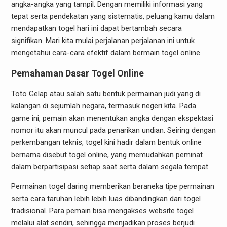
angka-angka yang tampil. Dengan memiliki informasi yang
tepat serta pendekatan yang sistematis, peluang kamu dalam
mendapatkan togel hari ini dapat bertambah secara
signifikan. Mari kita mulai perjalanan perjalanan ini untuk
mengetahui cara-cara efektif dalam bermain togel online.
Pemahaman Dasar Togel Online
Toto Gelap atau salah satu bentuk permainan judi yang di
kalangan di sejumlah negara, termasuk negeri kita. Pada
game ini, pemain akan menentukan angka dengan ekspektasi
nomor itu akan muncul pada penarikan undian. Seiring dengan
perkembangan teknis, togel kini hadir dalam bentuk online
bernama disebut togel online, yang memudahkan peminat
dalam berpartisipasi setiap saat serta dalam segala tempat.
Permainan togel daring memberikan beraneka tipe permainan
serta cara taruhan lebih lebih luas dibandingkan dari togel
tradisional. Para pemain bisa mengakses website togel
melalui alat sendiri, sehingga menjadikan proses berjudi