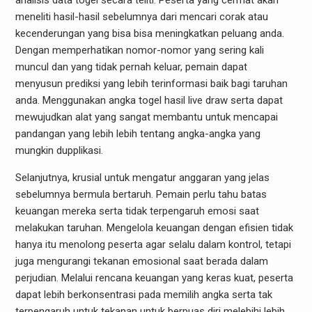
analisis data togel secara teliti. Peserta yang cermat akan
meneliti hasil-hasil sebelumnya dari mencari corak atau
kecenderungan yang bisa bisa meningkatkan peluang anda.
Dengan memperhatikan nomor-nomor yang sering kali
muncul dan yang tidak pernah keluar, pemain dapat
menyusun prediksi yang lebih terinformasi baik bagi taruhan
anda. Menggunakan angka togel hasil live draw serta dapat
mewujudkan alat yang sangat membantu untuk mencapai
pandangan yang lebih lebih tentang angka-angka yang
mungkin dupplikasi.
Selanjutnya, krusial untuk mengatur anggaran yang jelas
sebelumnya bermula bertaruh. Pemain perlu tahu batas
keuangan mereka serta tidak terpengaruh emosi saat
melakukan taruhan. Mengelola keuangan dengan efisien tidak
hanya itu menolong peserta agar selalu dalam kontrol, tetapi
juga mengurangi tekanan emosional saat berada dalam
perjudian. Melalui rencana keuangan yang keras kuat, peserta
dapat lebih berkonsentrasi pada memilih angka serta tak
terpengaruh untuk tekanan untuk berpuas diri melebihi lebih