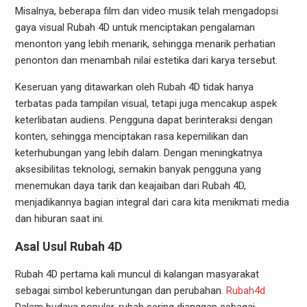
Misalnya, beberapa film dan video musik telah mengadopsi
gaya visual Rubah 4D untuk menciptakan pengalaman
menonton yang lebih menarik, sehingga menarik perhatian
penonton dan menambah nilai estetika dari karya tersebut.
Keseruan yang ditawarkan oleh Rubah 4D tidak hanya
terbatas pada tampilan visual, tetapi juga mencakup aspek
keterlibatan audiens. Pengguna dapat berinteraksi dengan
konten, sehingga menciptakan rasa kepemilikan dan
keterhubungan yang lebih dalam. Dengan meningkatnya
aksesibilitas teknologi, semakin banyak pengguna yang
menemukan daya tarik dan keajaiban dari Rubah 4D,
menjadikannya bagian integral dari cara kita menikmati media
dan hiburan saat ini.
Asal Usul Rubah 4D
Rubah 4D pertama kali muncul di kalangan masyarakat
sebagai simbol keberuntungan dan perubahan.
Rubah4d