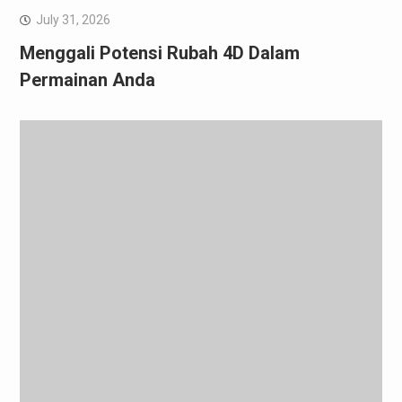
July 31, 2026
Menggali Potensi Rubah 4D Dalam
Permainan Anda