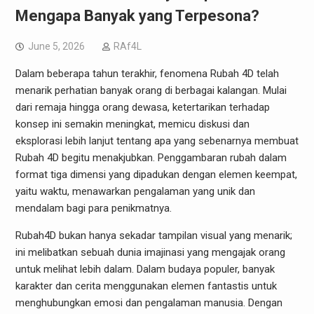
Mengapa Banyak yang Terpesona?
June 5, 2026
RAf4L
Dalam beberapa tahun terakhir, fenomena Rubah 4D telah
menarik perhatian banyak orang di berbagai kalangan. Mulai
dari remaja hingga orang dewasa, ketertarikan terhadap
konsep ini semakin meningkat, memicu diskusi dan
eksplorasi lebih lanjut tentang apa yang sebenarnya membuat
Rubah 4D begitu menakjubkan. Penggambaran rubah dalam
format tiga dimensi yang dipadukan dengan elemen keempat,
yaitu waktu, menawarkan pengalaman yang unik dan
mendalam bagi para penikmatnya.
Rubah4D bukan hanya sekadar tampilan visual yang menarik;
ini melibatkan sebuah dunia imajinasi yang mengajak orang
untuk melihat lebih dalam. Dalam budaya populer, banyak
karakter dan cerita menggunakan elemen fantastis untuk
menghubungkan emosi dan pengalaman manusia. Dengan