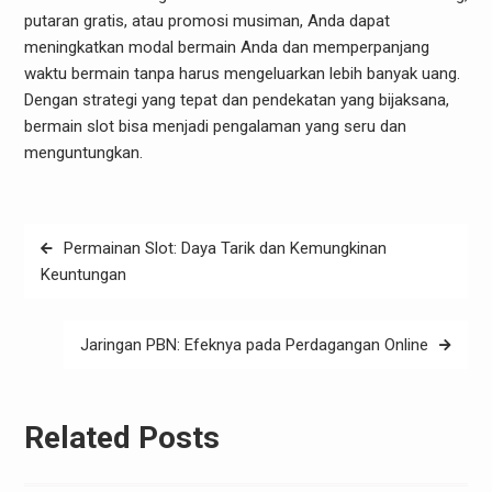
putaran gratis, atau promosi musiman, Anda dapat
meningkatkan modal bermain Anda dan memperpanjang
waktu bermain tanpa harus mengeluarkan lebih banyak uang.
Dengan strategi yang tepat dan pendekatan yang bijaksana,
bermain slot bisa menjadi pengalaman yang seru dan
menguntungkan.
Post
Permainan Slot: Daya Tarik dan Kemungkinan
navigation
Keuntungan
Jaringan PBN: Efeknya pada Perdagangan Online
Related Posts