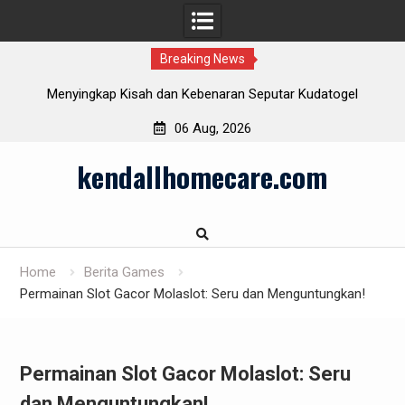
Breaking News
Menyingkap Kisah dan Kebenaran Seputar Kudatogel
06 Aug, 2026
Skip
kendallhomecare.com
to
content
Home
Berita Games
Permainan Slot Gacor Molaslot: Seru dan Menguntungkan!
Permainan Slot Gacor Molaslot: Seru
dan Menguntungkan!