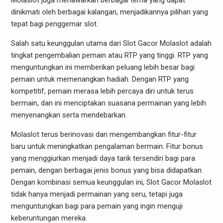
Molaslot juga menawarkan berbagai tema yang dapat
dinikmati oleh berbagai kalangan, menjadikannya pilihan yang
tepat bagi penggemar slot.
Salah satu keunggulan utama dari Slot Gacor Molaslot adalah
tingkat pengembalian pemain atau RTP yang tinggi. RTP yang
menguntungkan ini memberikan peluang lebih besar bagi
pemain untuk memenangkan hadiah. Dengan RTP yang
kompetitif, pemain merasa lebih percaya diri untuk terus
bermain, dan ini menciptakan suasana permainan yang lebih
menyenangkan serta mendebarkan.
Molaslot terus berinovasi dan mengembangkan fitur-fitur
baru untuk meningkatkan pengalaman bermain. Fitur bonus
yang menggiurkan menjadi daya tarik tersendiri bagi para
pemain, dengan berbagai jenis bonus yang bisa didapatkan.
Dengan kombinasi semua keunggulan ini, Slot Gacor Molaslot
tidak hanya menjadi permainan yang seru, tetapi juga
menguntungkan bagi para pemain yang ingin menguji
keberuntungan mereka.