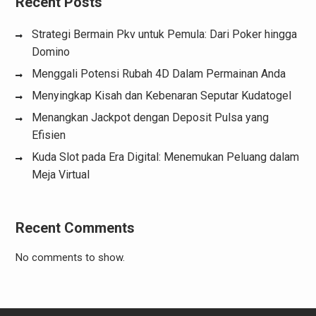
Recent Posts
Strategi Bermain Pkv untuk Pemula: Dari Poker hingga
Domino
Menggali Potensi Rubah 4D Dalam Permainan Anda
Menyingkap Kisah dan Kebenaran Seputar Kudatogel
Menangkan Jackpot dengan Deposit Pulsa yang
Efisien
Kuda Slot pada Era Digital: Menemukan Peluang dalam
Meja Virtual
Recent Comments
No comments to show.