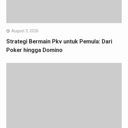
August 3, 2026
Strategi Bermain Pkv untuk Pemula: Dari
Poker hingga Domino