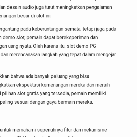
 dan desain audio juga turut meningkatkan pengalaman
angan besar di slot ini.
gantung pada keberuntungan semata, tetapi juga pada
n demo slot, pemain dapat bereksperimen dan
n uang nyata. Oleh karena itu, slot demo PG
dan merencanakan langkah yang tepat dalam mengejar
kkan bahwa ada banyak peluang yang bisa
ngkatkan ekspektasi kemenangan mereka dan meraih
ilihan slot gratis yang tersedia, pemain memiliki
 paling sesuai dengan gaya bermain mereka.
g untuk memahami sepenuhnya fitur dan mekanisme