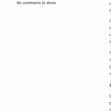
No comments to show.