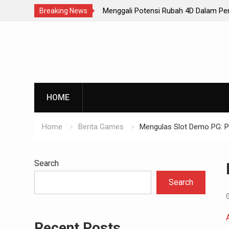
i Rubah 4D Dalam Permainan Anda
Menyingkap Kisah dan Kebe
Breaking News
Skip
to
content
HOME
Home
Berita Games
Mengulas Slot Demo PG: P
Search
Search
Recent Posts