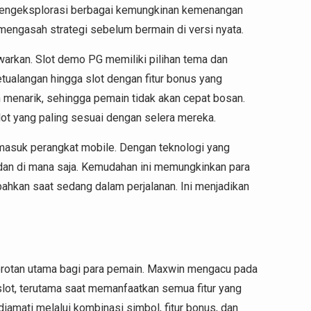
sa mengeksplorasi berbagai kemungkinan kemenangan
 mengasah strategi sebelum bermain di versi nyata.
awarkan. Slot demo PG memiliki pilihan tema dan
tualangan hingga slot dengan fitur bonus yang
 menarik, sehingga pemain tidak akan cepat bosan.
ot yang paling sesuai dengan selera mereka.
rmasuk perangkat mobile. Dengan teknologi yang
 dan di mana saja. Kemudahan ini memungkinkan para
ahkan saat sedang dalam perjalanan. Ini menjadikan
 sorotan utama bagi para pemain. Maxwin mengacu pada
ot, terutama saat memanfaatkan semua fitur yang
amati melalui kombinasi simbol, fitur bonus, dan