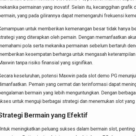
mekanika permainan yang inovatif. Selain itu, kecanggihan grafik
bermain, yang pada gilirannya dapat memengaruhi frekuensi kemen
Kemampuan untuk memberikan kemenangan besar tidak hanya ber
strategi yang diterapkan oleh pemain. Dengan memanfaatkan aku
memahami pola serta mekanika permainan sebelum bertaruh denga
memberikan kesempatan berharga untuk mengasah keterampilan 
Maxwin tanpa risiko finansial yang signifikan.
Secara keseluruhan, potensi Maxwin pada slot demo PG menunju
dimanfaatkan. Pemain yang cermat dan terinformasi dapat meni
pengalaman bermain yang lebih menguntungkan. Dengan berbagai p
akses untuk menguji berbagai strategi dan menemukan slot yang
Strategi Bermain yang Efektif
Untuk meningkatkan peluang sukses dalam bermain slot, pentin