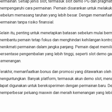
permainan. Setiap jenis slot, termasuk slot demo PG dan pragmatic
mempengaruhi cara permainan. Pemain disarankan untuk melakuka
sebelum memasang taruhan yang lebih besar. Dengan memanfaat
permainan tanpa risiko finansial.
Selain itu, penting untuk menetapkan batasan sebelum mulai be
membantu pemain tetap fokus dan menghindari kehilangan kontrol.
menikmati permainan dalam jangka panjang. Pemain dapat memilih 
persentase pengembalian yang lebih tinggi, seperti slot demo g
kemenangan.
Terakhir, memanfaatkan bonus dan promosi yang ditawarkan oleh s
menguntungkan. Banyak platform, termasuk akun demo slot, mena
dapat digunakan untuk bereksperimen dengan permainan baru. De
memperbesar peluang maxwin dan meraih kemenangan yang lebih