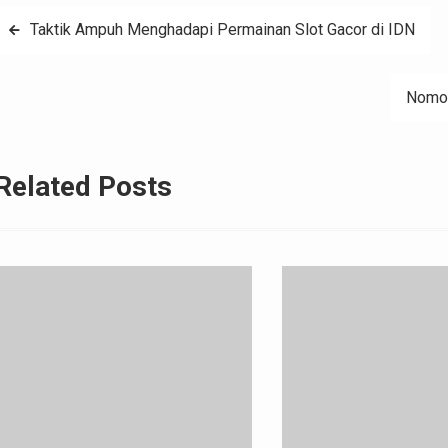
Post
Taktik Ampuh Menghadapi Permainan Slot Gacor di IDN
navigation
Nomor
Related Posts