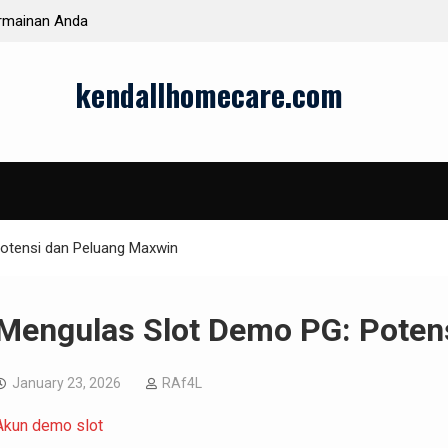
naran Seputar Kudatogel
Menangkan Jackpot dengan Deposit Pu
kendallhomecare.com
otensi dan Peluang Maxwin
Mengulas Slot Demo PG: Poten
January 23, 2026
RAf4L
Akun demo slot