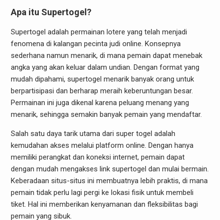
Apa itu Supertogel?
Supertogel adalah permainan lotere yang telah menjadi
fenomena di kalangan pecinta judi online. Konsepnya
sederhana namun menarik, di mana pemain dapat menebak
angka yang akan keluar dalam undian. Dengan format yang
mudah dipahami, supertogel menarik banyak orang untuk
berpartisipasi dan berharap meraih keberuntungan besar.
Permainan ini juga dikenal karena peluang menang yang
menarik, sehingga semakin banyak pemain yang mendaftar.
Salah satu daya tarik utama dari super togel adalah
kemudahan akses melalui platform online. Dengan hanya
memiliki perangkat dan koneksi internet, pemain dapat
dengan mudah mengakses link supertogel dan mulai bermain.
Keberadaan situs-situs ini membuatnya lebih praktis, di mana
pemain tidak perlu lagi pergi ke lokasi fisik untuk membeli
tiket. Hal ini memberikan kenyamanan dan fleksibilitas bagi
pemain yang sibuk.