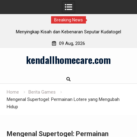
Breaking News
Menyingkap Kisah dan Kebenaran Seputar Kudatogel
09 Aug, 2026
Skip
kendallhomecare.com
to
content
Home
Berita Games
Mengenal Supertogel: Permainan Lotere yang Mengubah
Hidup
Mengenal Supertogel: Permainan