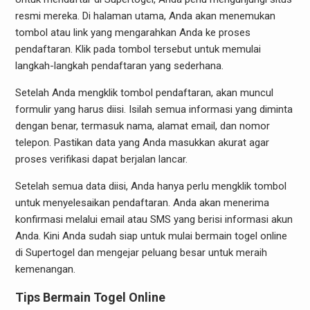
resmi mereka. Di halaman utama, Anda akan menemukan
tombol atau link yang mengarahkan Anda ke proses
pendaftaran. Klik pada tombol tersebut untuk memulai
langkah-langkah pendaftaran yang sederhana.
Setelah Anda mengklik tombol pendaftaran, akan muncul
formulir yang harus diisi. Isilah semua informasi yang diminta
dengan benar, termasuk nama, alamat email, dan nomor
telepon. Pastikan data yang Anda masukkan akurat agar
proses verifikasi dapat berjalan lancar.
Setelah semua data diisi, Anda hanya perlu mengklik tombol
untuk menyelesaikan pendaftaran. Anda akan menerima
konfirmasi melalui email atau SMS yang berisi informasi akun
Anda. Kini Anda sudah siap untuk mulai bermain togel online
di Supertogel dan mengejar peluang besar untuk meraih
kemenangan.
Tips Bermain Togel Online