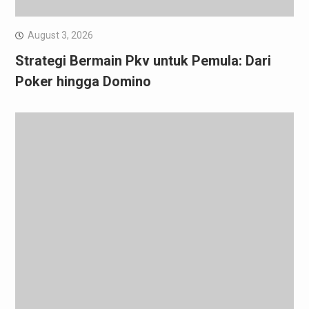
August 3, 2026
Strategi Bermain Pkv untuk Pemula: Dari
Poker hingga Domino