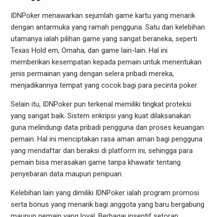
IDNPoker menawarkan sejumlah game kartu yang menarik
dengan antarmuka yang ramah pengguna. Satu dari kelebihan
utamanya ialah pilihan game yang sangat beraneka, seperti
Texas Hold em, Omaha, dan game lain-lain. Hal ini
memberikan kesempatan kepada pemain untuk menentukan
jenis permainan yang dengan selera pribadi mereka,
menjadikannya tempat yang cocok bagi para pecinta poker.
Selain itu, IDNPoker pun terkenal memiliki tingkat proteksi
yang sangat baik. Sistem enkripsi yang kuat dilaksanakan
guna melindungi data pribadi pengguna dan proses keuangan
pemain. Hal ini menciptakan rasa aman aman bagi pengguna
yang mendaftar dan beraksi di platform ini, sehingga para
pemain bisa merasakan game tanpa khawatir tentang
penyebaran data maupun penipuan.
Kelebihan lain yang dimiliki IDNPoker ialah program promosi
serta bonus yang menarik bagi anggota yang baru bergabung
maupun pemain yang loyal. Berbagai insentif setoran,