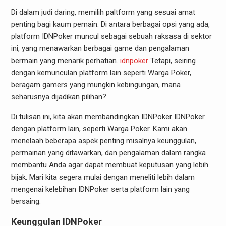
Di dalam judi daring, memilih paltform yang sesuai amat
penting bagi kaum pemain. Di antara berbagai opsi yang ada,
platform IDNPoker muncul sebagai sebuah raksasa di sektor
ini, yang menawarkan berbagai game dan pengalaman
bermain yang menarik perhatian.
idnpoker
Tetapi, seiring
dengan kemunculan platform lain seperti Warga Poker,
beragam gamers yang mungkin kebingungan, mana
seharusnya dijadikan pilihan?
Di tulisan ini, kita akan membandingkan IDNPoker IDNPoker
dengan platform lain, seperti Warga Poker. Kami akan
menelaah beberapa aspek penting misalnya keunggulan,
permainan yang ditawarkan, dan pengalaman dalam rangka
membantu Anda agar dapat membuat keputusan yang lebih
bijak. Mari kita segera mulai dengan meneliti lebih dalam
mengenai kelebihan IDNPoker serta platform lain yang
bersaing.
Keunggulan IDNPoker