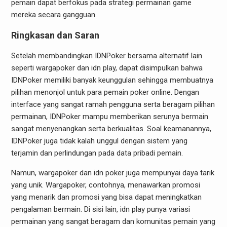
pemain dapat berfokus pada strategi permainan game
mereka secara gangguan.
Ringkasan dan Saran
Setelah membandingkan IDNPoker bersama alternatif lain
seperti wargapoker dan idn play, dapat disimpulkan bahwa
IDNPoker memiliki banyak keunggulan sehingga membuatnya
pilihan menonjol untuk para pemain poker online. Dengan
interface yang sangat ramah pengguna serta beragam pilihan
permainan, IDNPoker mampu memberikan serunya bermain
sangat menyenangkan serta berkualitas. Soal keamanannya,
IDNPoker juga tidak kalah unggul dengan sistem yang
terjamin dan perlindungan pada data pribadi pemain.
Namun, wargapoker dan idn poker juga mempunyai daya tarik
yang unik. Wargapoker, contohnya, menawarkan promosi
yang menarik dan promosi yang bisa dapat meningkatkan
pengalaman bermain. Di sisi lain, idn play punya variasi
permainan yang sangat beragam dan komunitas pemain yang