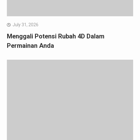
July 31, 2026
Menggali Potensi Rubah 4D Dalam
Permainan Anda