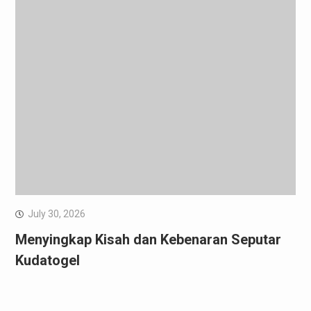
July 30, 2026
Menyingkap Kisah dan Kebenaran Seputar
Kudatogel