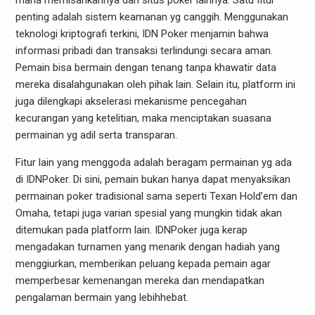
mana memisahkannya dari situs poker lainnya. Satu fitur
penting adalah sistem keamanan yg canggih. Menggunakan
teknologi kriptografi terkini, IDN Poker menjamin bahwa
informasi pribadi dan transaksi terlindungi secara aman.
Pemain bisa bermain dengan tenang tanpa khawatir data
mereka disalahgunakan oleh pihak lain. Selain itu, platform ini
juga dilengkapi akselerasi mekanisme pencegahan
kecurangan yang ketelitian, maka menciptakan suasana
permainan yg adil serta transparan.
Fitur lain yang menggoda adalah beragam permainan yg ada
di IDNPoker. Di sini, pemain bukan hanya dapat menyaksikan
permainan poker tradisional sama seperti Texan Hold’em dan
Omaha, tetapi juga varian spesial yang mungkin tidak akan
ditemukan pada platform lain. IDNPoker juga kerap
mengadakan turnamen yang menarik dengan hadiah yang
menggiurkan, memberikan peluang kepada pemain agar
memperbesar kemenangan mereka dan mendapatkan
pengalaman bermain yang lebihhebat.