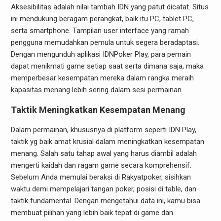
Aksesibilitas adalah nilai tambah IDN yang patut dicatat. Situs
ini mendukung beragam perangkat, baik itu PC, tablet PC,
serta smartphone. Tampilan user interface yang ramah
pengguna memudahkan pemula untuk segera beradaptasi.
Dengan mengunduh aplikasi IDNPoker Play, para pemain
dapat menikmati game setiap saat serta dimana saja, maka
memperbesar kesempatan mereka dalam rangka meraih
kapasitas menang lebih sering dalam sesi permainan.
Taktik Meningkatkan Kesempatan Menang
Dalam permainan, khususnya di platform seperti IDN Play,
taktik yg baik amat krusial dalam meningkatkan kesempatan
menang. Salah satu tahap awal yang harus diambil adalah
mengerti kaidah dan ragam game secara komprehensif.
Sebelum Anda memulai beraksi di Rakyatpoker, sisihkan
waktu demi mempelajari tangan poker, posisi di table, dan
taktik fundamental. Dengan mengetahui data ini, kamu bisa
membuat pilihan yang lebih baik tepat di game dan