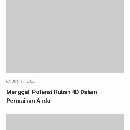
July 31, 2026
Menggali Potensi Rubah 4D Dalam
Permainan Anda