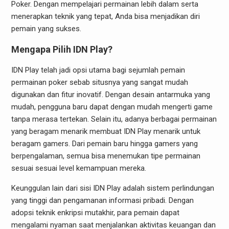
Poker. Dengan mempelajari permainan lebih dalam serta
menerapkan teknik yang tepat, Anda bisa menjadikan diri
pemain yang sukses.
Mengapa Pilih IDN Play?
IDN Play telah jadi opsi utama bagi sejumlah pemain
permainan poker sebab situsnya yang sangat mudah
digunakan dan fitur inovatif. Dengan desain antarmuka yang
mudah, pengguna baru dapat dengan mudah mengerti game
tanpa merasa tertekan. Selain itu, adanya berbagai permainan
yang beragam menarik membuat IDN Play menarik untuk
beragam gamers. Dari pemain baru hingga gamers yang
berpengalaman, semua bisa menemukan tipe permainan
sesuai sesuai level kemampuan mereka.
Keunggulan lain dari sisi IDN Play adalah sistem perlindungan
yang tinggi dan pengamanan informasi pribadi. Dengan
adopsi teknik enkripsi mutakhir, para pemain dapat
mengalami nyaman saat menjalankan aktivitas keuangan dan