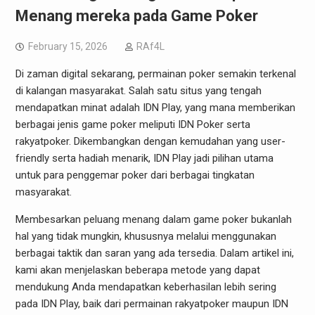
Menang mereka pada Game Poker
February 15, 2026
RAf4L
Di zaman digital sekarang, permainan poker semakin terkenal
di kalangan masyarakat. Salah satu situs yang tengah
mendapatkan minat adalah IDN Play, yang mana memberikan
berbagai jenis game poker meliputi IDN Poker serta
rakyatpoker. Dikembangkan dengan kemudahan yang user-
friendly serta hadiah menarik, IDN Play jadi pilihan utama
untuk para penggemar poker dari berbagai tingkatan
masyarakat.
Membesarkan peluang menang dalam game poker bukanlah
hal yang tidak mungkin, khususnya melalui menggunakan
berbagai taktik dan saran yang ada tersedia. Dalam artikel ini,
kami akan menjelaskan beberapa metode yang dapat
mendukung Anda mendapatkan keberhasilan lebih sering
pada IDN Play, baik dari permainan rakyatpoker maupun IDN