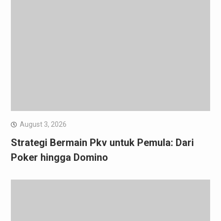
August 3, 2026
Strategi Bermain Pkv untuk Pemula: Dari
Poker hingga Domino