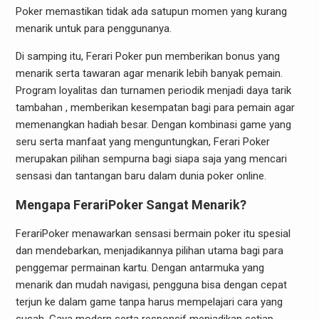
Poker memastikan tidak ada satupun momen yang kurang
menarik untuk para penggunanya.
Di samping itu, Ferari Poker pun memberikan bonus yang
menarik serta tawaran agar menarik lebih banyak pemain.
Program loyalitas dan turnamen periodik menjadi daya tarik
tambahan , memberikan kesempatan bagi para pemain agar
memenangkan hadiah besar. Dengan kombinasi game yang
seru serta manfaat yang menguntungkan, Ferari Poker
merupakan pilihan sempurna bagi siapa saja yang mencari
sensasi dan tantangan baru dalam dunia poker online.
Mengapa FerariPoker Sangat Menarik?
FerariPoker menawarkan sensasi bermain poker itu spesial
dan mendebarkan, menjadikannya pilihan utama bagi para
penggemar permainan kartu. Dengan antarmuka yang
menarik dan mudah navigasi, pengguna bisa dengan cepat
terjun ke dalam game tanpa harus mempelajari cara yang