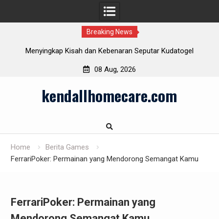
Breaking News
Menyingkap Kisah dan Kebenaran Seputar Kudatogel
08 Aug, 2026
Skip
kendallhomecare.com
to
content
Home
Berita Games
FerrariPoker: Permainan yang Mendorong Semangat Kamu
FerrariPoker: Permainan yang
Mendorong Semangat Kamu