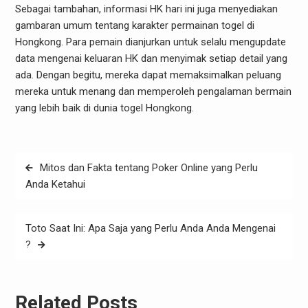
Sebagai tambahan, informasi HK hari ini juga menyediakan
gambaran umum tentang karakter permainan togel di
Hongkong. Para pemain dianjurkan untuk selalu mengupdate
data mengenai keluaran HK dan menyimak setiap detail yang
ada. Dengan begitu, mereka dapat memaksimalkan peluang
mereka untuk menang dan memperoleh pengalaman bermain
yang lebih baik di dunia togel Hongkong.
Post
Mitos dan Fakta tentang Poker Online yang Perlu
navigation
Anda Ketahui
Toto Saat Ini: Apa Saja yang Perlu Anda Anda Mengenai
?
Related Posts