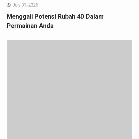
July 31, 2026
Menggali Potensi Rubah 4D Dalam
Permainan Anda