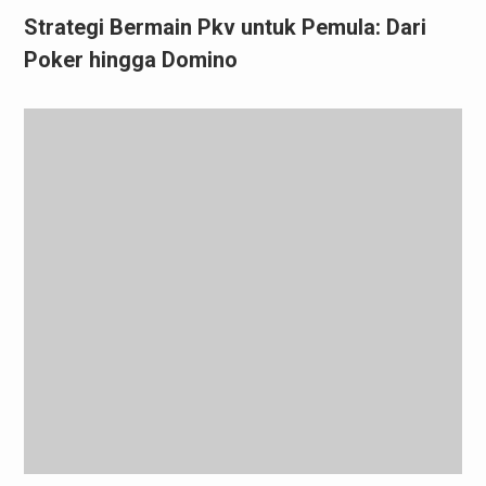
Strategi Bermain Pkv untuk Pemula: Dari
Poker hingga Domino