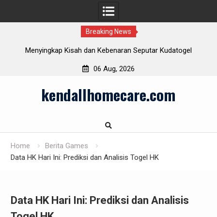
Breaking News
Menyingkap Kisah dan Kebenaran Seputar Kudatogel
06 Aug, 2026
Skip
kendallhomecare.com
to
content
Home
Berita Games
Data HK Hari Ini: Prediksi dan Analisis Togel HK
Data HK Hari Ini: Prediksi dan Analisis
Togel HK