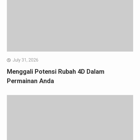
July 31, 2026
Menggali Potensi Rubah 4D Dalam
Permainan Anda