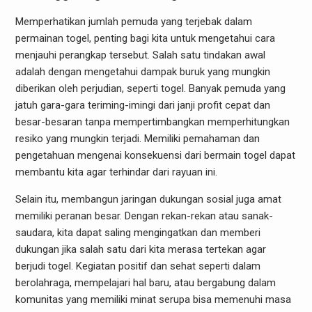
Memperhatikan jumlah pemuda yang terjebak dalam
permainan togel, penting bagi kita untuk mengetahui cara
menjauhi perangkap tersebut. Salah satu tindakan awal
adalah dengan mengetahui dampak buruk yang mungkin
diberikan oleh perjudian, seperti togel. Banyak pemuda yang
jatuh gara-gara teriming-imingi dari janji profit cepat dan
besar-besaran tanpa mempertimbangkan memperhitungkan
resiko yang mungkin terjadi. Memiliki pemahaman dan
pengetahuan mengenai konsekuensi dari bermain togel dapat
membantu kita agar terhindar dari rayuan ini.
Selain itu, membangun jaringan dukungan sosial juga amat
memiliki peranan besar. Dengan rekan-rekan atau sanak-
saudara, kita dapat saling mengingatkan dan memberi
dukungan jika salah satu dari kita merasa tertekan agar
berjudi togel. Kegiatan positif dan sehat seperti dalam
berolahraga, mempelajari hal baru, atau bergabung dalam
komunitas yang memiliki minat serupa bisa memenuhi masa