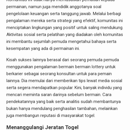
permainan, namun juga mendidik anggotanya soal
pengelolaan keuangan serta tanggung jawab. Melalui berbagi
pengalaman mereka serta strategi yang efektif, komunitas ini
menciptakan lingkungan yang positif untuk saling mendukung.
Aktivitas sosial serta pelatihan yang diadakan oleh komunitas
ini membantu sejumlah pemuda mengetahui bahaya serta
kesempatan yang ada di permainan ini.
Kisah sukses lainnya berasal dari seorang pemuda pemuda
menggunakan pengalaman bermain bermain lottery untuk
berkarier sebagai seorang konsultan untuk para pemain
lainnya. Dia memulai dari memberikan tips lewat media sosial
serta segera mendapatkan popular. Kini, banyak individu yang
mencari meminta saran darinya sebelum bermain. Cara
pendekatannya yang baik serta analitis sudah membantunya
bukan hanya mendulang penghasilan tambahan, melainkan
juga membangun reputasi di masyarakat togel.
Menanggulangi Jeratan Togel