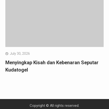
July 30, 2026
Menyingkap Kisah dan Kebenaran Seputar
Kudatogel
Copyright © All rights reserved.