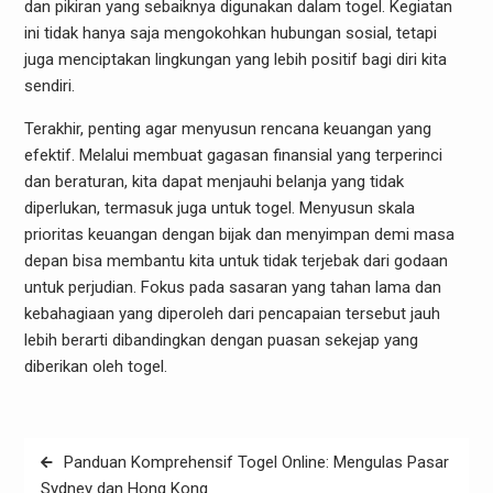
dan pikiran yang sebaiknya digunakan dalam togel. Kegiatan
ini tidak hanya saja mengokohkan hubungan sosial, tetapi
juga menciptakan lingkungan yang lebih positif bagi diri kita
sendiri.
Terakhir, penting agar menyusun rencana keuangan yang
efektif. Melalui membuat gagasan finansial yang terperinci
dan beraturan, kita dapat menjauhi belanja yang tidak
diperlukan, termasuk juga untuk togel. Menyusun skala
prioritas keuangan dengan bijak dan menyimpan demi masa
depan bisa membantu kita untuk tidak terjebak dari godaan
untuk perjudian. Fokus pada sasaran yang tahan lama dan
kebahagiaan yang diperoleh dari pencapaian tersebut jauh
lebih berarti dibandingkan dengan puasan sekejap yang
diberikan oleh togel.
Post
Panduan Komprehensif Togel Online: Mengulas Pasar
navigation
Sydney dan Hong Kong