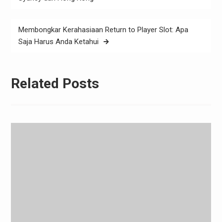
Membongkar Kerahasiaan Return to Player Slot: Apa
Saja Harus Anda Ketahui
Related Posts