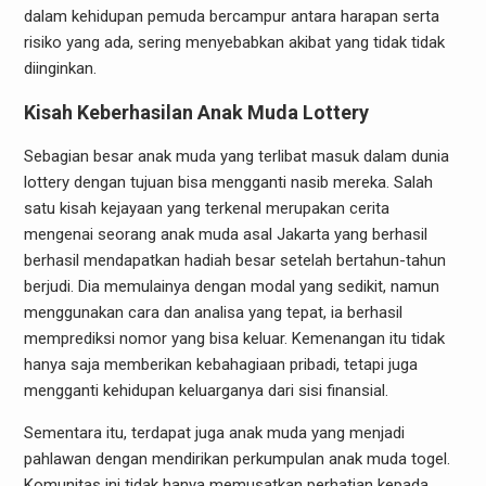
dalam kehidupan pemuda bercampur antara harapan serta
risiko yang ada, sering menyebabkan akibat yang tidak tidak
diinginkan.
Kisah Keberhasilan Anak Muda Lottery
Sebagian besar anak muda yang terlibat masuk dalam dunia
lottery dengan tujuan bisa mengganti nasib mereka. Salah
satu kisah kejayaan yang terkenal merupakan cerita
mengenai seorang anak muda asal Jakarta yang berhasil
berhasil mendapatkan hadiah besar setelah bertahun-tahun
berjudi. Dia memulainya dengan modal yang sedikit, namun
menggunakan cara dan analisa yang tepat, ia berhasil
memprediksi nomor yang bisa keluar. Kemenangan itu tidak
hanya saja memberikan kebahagiaan pribadi, tetapi juga
mengganti kehidupan keluarganya dari sisi finansial.
Sementara itu, terdapat juga anak muda yang menjadi
pahlawan dengan mendirikan perkumpulan anak muda togel.
Komunitas ini tidak hanya memusatkan perhatian kepada