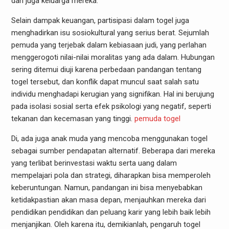
dan juga keluarga mereka.
Selain dampak keuangan, partisipasi dalam togel juga
menghadirkan isu sosiokultural yang serius berat. Sejumlah
pemuda yang terjebak dalam kebiasaan judi, yang perlahan
menggerogoti nilai-nilai moralitas yang ada dalam. Hubungan
sering ditemui diuji karena perbedaan pandangan tentang
togel tersebut, dan konflik dapat muncul saat salah satu
individu menghadapi kerugian yang signifikan. Hal ini berujung
pada isolasi sosial serta efek psikologi yang negatif, seperti
tekanan dan kecemasan yang tinggi.
pemuda togel
Di, ada juga anak muda yang mencoba menggunakan togel
sebagai sumber pendapatan alternatif. Beberapa dari mereka
yang terlibat berinvestasi waktu serta uang dalam
mempelajari pola dan strategi, diharapkan bisa memperoleh
keberuntungan. Namun, pandangan ini bisa menyebabkan
ketidakpastian akan masa depan, menjauhkan mereka dari
pendidikan pendidikan dan peluang karir yang lebih baik lebih
menjanjikan. Oleh karena itu, demikianlah, pengaruh togel